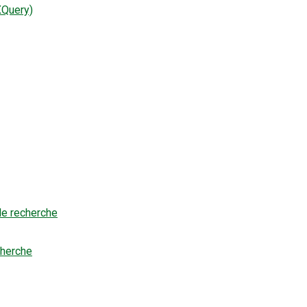
XQuery)
 de recherche
cherche