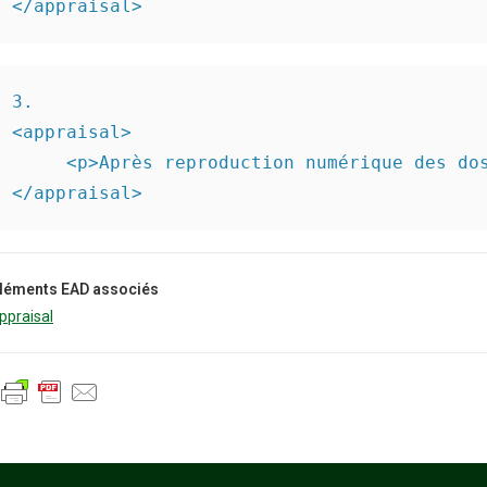
3.

<appraisal>

     <p>Après reproduction numérique des do
léments EAD associés
ppraisal