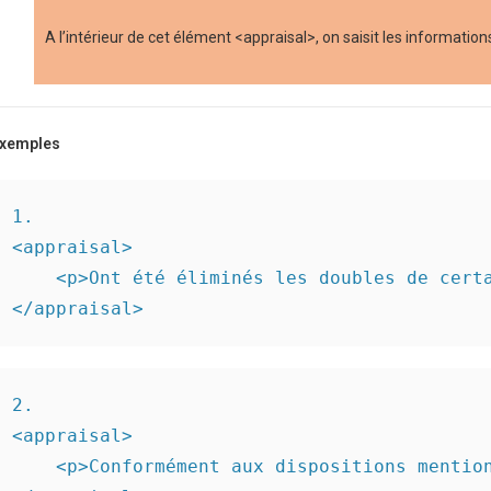
A l’intérieur de cet élément <appraisal>, on saisit les informati
xemples
1.

<appraisal>

    <p>Ont été éliminés les doubles de cert
2.

<appraisal>

    <p>Conformément aux dispositions mentio