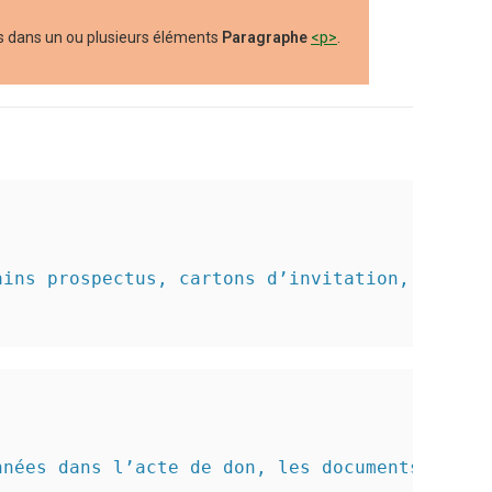
ons dans un ou plusieurs éléments
Paragraphe
<p>
.
ains prospectus, cartons d’invitation, docume
nnées dans l’acte de don, les documents origi