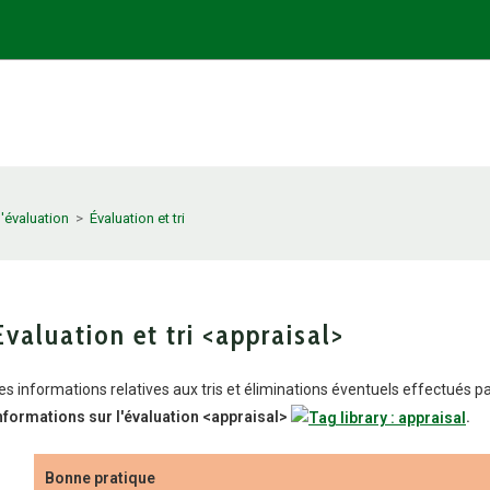
n bibliothèque
Outils et Ressources
l'évaluation
>
Évaluation et tri
Évaluation et tri <appraisal>
es informations relatives aux tris et éliminations éventuels effectués p
nformations sur l'évaluation
<appraisal>
.
Bonne pratique