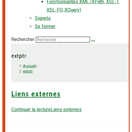
Fonctionnalités XML (XPath, XSL-T,
XSL-FO, XQuery)
Signets
Se former
Rechercher
extptr
Accueil
>
extptr
Liens externes
Continuer la lecture
Liens externes